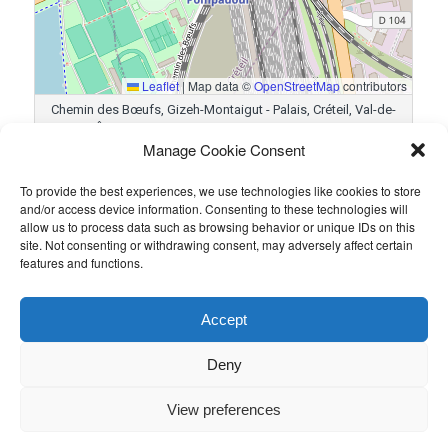
Leaflet
|
Map data ©
OpenStreetMap
contributors
Chemin des Bœufs, Gizeh-Montaigut - Palais, Créteil, Val-de-
Marne, Île-de-France, France métropolitaine, 94000, France
Manage Cookie Consent
To provide the best experiences, we use technologies like cookies to store
Résultats
and/or access device information. Consenting to these technologies will
allow us to process data such as browsing behavior or unique IDs on this
Équipe
Goals
site. Not consenting or withdrawing consent, may adversely affect certain
features and functions.
WGM
2
Taylor Wessing
4
Accept
Ce contenu a été publié par
Guillaume PETIT
. Mettez-le en favori
avec son
permalien
.
Deny
View preferences
Politique de confidentialité