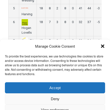
Wessing
5
18
8
2
8
0
41
44
-3
44
Harving
6
18
7
3
8
0
32
37
-5
42
Hogan
Lovells
7
18
7
2
9
0
33
34
-1
41
EY
Manage Cookie Consent
8
18
6
1
11
0
24
47
-23
37
TNDA
To provide the best experiences, we use technologies like cookies to store
and/or access device information. Consenting to these technologies will
9
18
4
2
12
0
27
51
-24
32
allow us to process data such as browsing behavior or unique IDs on this
site. Not consenting or withdrawing consent, may adversely affect certain
Deloitte
features and functions.
10
18
3
3
10
2
33
59
-26
28
HWH
Accept
Ce contenu a été publié par
Admin
. Mettez-le en favori avec son
permalien
.
Deny
View preferences