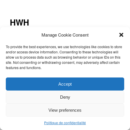
Navigation
des
articles
HWH
Manage Cookie Consent
To provide the best experiences, we use technologies like cookies to store
and/or access device information. Consenting to these technologies will
allow us to process data such as browsing behavior or unique IDs on this
site. Not consenting or withdrawing consent, may adversely affect certain
Saisons jouées :
features and functions.
2013-2014
2012-2013
Accept
Ce contenu a été publié par
Admin
. Mettez-le en favori avec son
permalien
.
Deny
View preferences
Politique de confidentialité
Politique de confidentialité