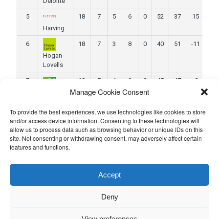
Deloitte
5
18
7
5
6
0
52
37
15
44
Harving
6
18
7
3
8
0
40
51
-11
42
Hogan
Lovells
7
18
5
4
9
0
45
47
-2
37
Manage Cookie Consent
WGM
8
18
5
1
11
1
31
59
-28
33
EY
To provide the best experiences, we use technologies like cookies to store
and/or access device information. Consenting to these technologies will
9
18
3
4
11
0
23
45
-22
31
allow us to process data such as browsing behavior or unique IDs on this
site. Not consenting or withdrawing consent, may adversely affect certain
Gide
features and functions.
10
18
2
3
13
0
22
78
-56
27
TNDA
Accept
Ce contenu a été publié par
Admin
. Mettez-le en favori avec son
permalien
.
Deny
View preferences