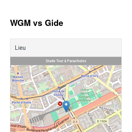
Navigation
des
articles
WGM vs Gide
Lieu
Stade Tour à Parachutes