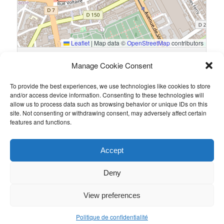
Leaflet
|
Map data ©
OpenStreetMap
contributors
7 Avenue de la Porte de Choisy, 75013 Paris, France
Manage Cookie Consent
To provide the best experiences, we use technologies like cookies to store
Résultats
and/or access device information. Consenting to these technologies will
allow us to process data such as browsing behavior or unique IDs on this
Équipe
Goals
site. Not consenting or withdrawing consent, may adversely affect certain
features and functions.
WGM
2
Gide
2
Accept
Ce contenu a été publié par
Admin
. Mettez-le en favori avec son
permalien
.
Deny
View preferences
Politique de confidentialité
Politique de confidentialité