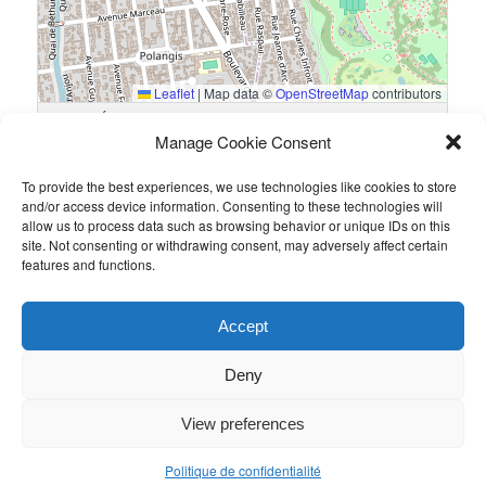
Leaflet
|
Map data ©
OpenStreetMap
contributors
17 Rue Édouard Jenner, 94500 Champigny-sur-Marne, France
Manage Cookie Consent
To provide the best experiences, we use technologies like cookies to store
Résultats
and/or access device information. Consenting to these technologies will
allow us to process data such as browsing behavior or unique IDs on this
Équipe
Goals
site. Not consenting or withdrawing consent, may adversely affect certain
features and functions.
TNDA
3
Harving
0
Accept
Ce contenu a été publié par
Guillaume PETIT
. Mettez-le en favori
avec son
permalien
.
Deny
View preferences
Politique de confidentialité
Politique de confidentialité