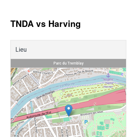
Navigation
des
articles
TNDA vs Harving
Lieu
Parc du Tremblay