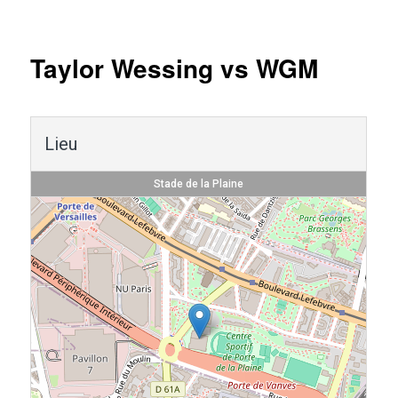
Navigation
des
articles
Taylor Wessing vs WGM
Lieu
Stade de la Plaine