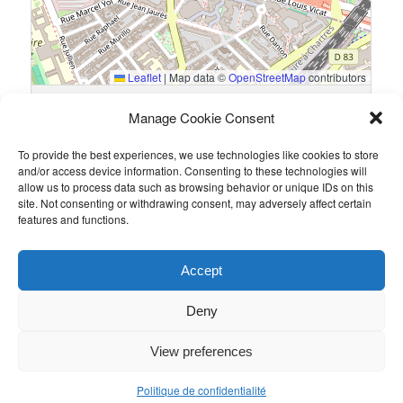
Leaflet
|
Map data ©
OpenStreetMap
contributors
13 Rue du Général Guillaumat, 75015 Paris, France
Manage Cookie Consent
To provide the best experiences, we use technologies like cookies to store
Résultats
and/or access device information. Consenting to these technologies will
allow us to process data such as browsing behavior or unique IDs on this
Équipe
Goals
site. Not consenting or withdrawing consent, may adversely affect certain
features and functions.
Taylor Wessing
2
WGM
0
Accept
Ce contenu a été publié par
Admin
. Mettez-le en favori avec son
permalien
.
Deny
View preferences
Politique de confidentialité
Politique de confidentialité