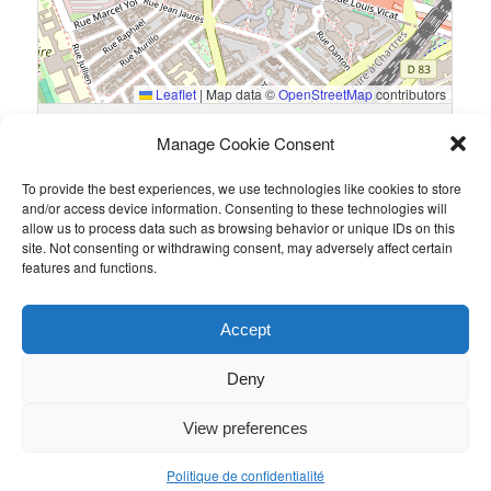
Leaflet
|
Map data ©
OpenStreetMap
contributors
13 Rue du Général Guillaumat, 75015 Paris, France
Manage Cookie Consent
To provide the best experiences, we use technologies like cookies to store
Résultats
and/or access device information. Consenting to these technologies will
allow us to process data such as browsing behavior or unique IDs on this
Équipe
Goals
site. Not consenting or withdrawing consent, may adversely affect certain
features and functions.
Taylor Wessing
0
WGM
3
Accept
Ce contenu a été publié par
Guillaume PETIT
. Mettez-le en favori
avec son
permalien
.
Deny
View preferences
Politique de confidentialité
Politique de confidentialité