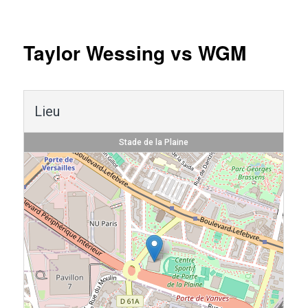
Navigation
des
articles
Taylor Wessing vs WGM
Lieu
Stade de la Plaine