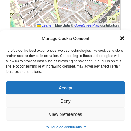
Leaflet
|
Map data ©
OpenStreetMap
contributors
13 Rue du Général Guillaumat, 75015 Paris, France
Manage Cookie Consent
To provide the best experiences, we use technologies like cookies to store
Résultats
and/or access device information. Consenting to these technologies will
allow us to process data such as browsing behavior or unique IDs on this
Équipe
Goals
site. Not consenting or withdrawing consent, may adversely affect certain
features and functions.
Taylor Wessing
3
Deloitte
2
Accept
Ce contenu a été publié par
Admin
. Mettez-le en favori avec son
permalien
.
Deny
View preferences
Politique de confidentialité
Politique de confidentialité