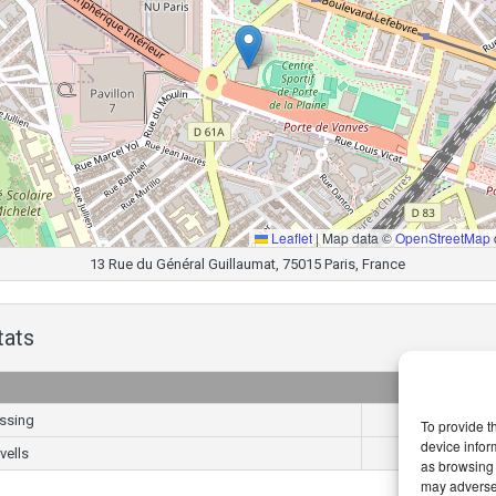
Leaflet
|
Map data ©
OpenStreetMap
13 Rue du Général Guillaumat, 75015 Paris, France
tats
Goals
ssing
2
To provide t
device infor
vells
1
as browsing 
may adversel