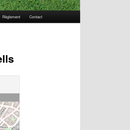
Règlement
Contact
lls