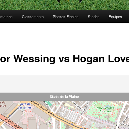
s matchs
Classements
Phases Finales
Stades
Equipes
lor Wessing vs Hogan Love
Stade de la Plaine