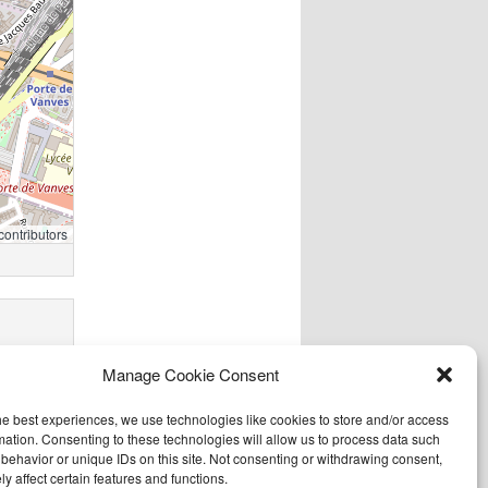
contributors
Manage Cookie Consent
he best experiences, we use technologies like cookies to store and/or access
mation. Consenting to these technologies will allow us to process data such
behavior or unique IDs on this site. Not consenting or withdrawing consent,
y affect certain features and functions.