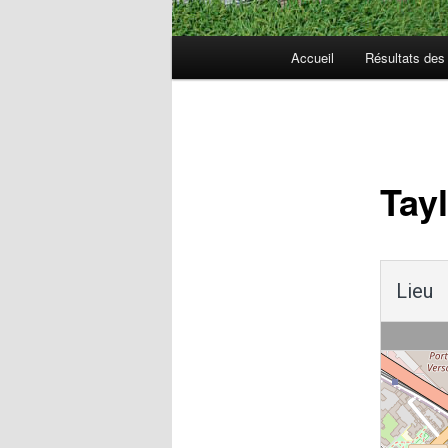
Menu
Accueil
Résultats de
principal
Navigation
des
articles
Tay
Lieu