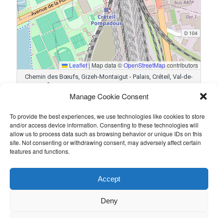
Leaflet
|
Map data ©
OpenStreetMap
contributors
Chemin des Bœufs, Gizeh-Montaigut - Palais, Créteil, Val-de-
Marne, Île-de-France, France métropolitaine, 94000, France
Manage Cookie Consent
To provide the best experiences, we use technologies like cookies to store
Résultats
and/or access device information. Consenting to these technologies will
allow us to process data such as browsing behavior or unique IDs on this
Équipe
Goals
site. Not consenting or withdrawing consent, may adversely affect certain
features and functions.
Legal Squad
3
Taylor Wessing
5
Accept
Ce contenu a été publié par
Guillaume PETIT
. Mettez-le en favori
avec son
permalien
.
Deny