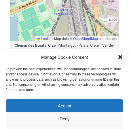
Leaflet
|
Map data ©
OpenStreetMap
contributors
Chemin des Bœufs, Gizeh-Montaigut - Palais, Créteil, Val-de-
Marne, Île-de-France, France métropolitaine, 94000, France
Manage Cookie Consent
To provide the best experiences, we use technologies like cookies to store
Résultats
and/or access device information. Consenting to these technologies will
allow us to process data such as browsing behavior or unique IDs on this
Équipe
Goals
site. Not consenting or withdrawing consent, may adversely affect certain
features and functions.
Legal Squad
7
Taylor Wessing
1
Accept
Ce contenu a été publié par
Guillaume PETIT
. Mettez-le en favori
avec son
permalien
.
Deny