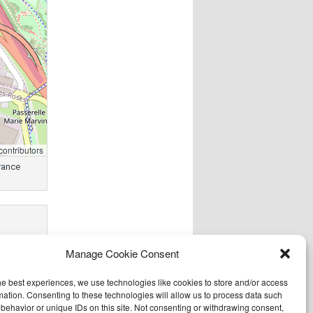
contributors
France
Manage Cookie Consent
he best experiences, we use technologies like cookies to store and/or access
mation. Consenting to these technologies will allow us to process data such
behavior or unique IDs on this site. Not consenting or withdrawing consent,