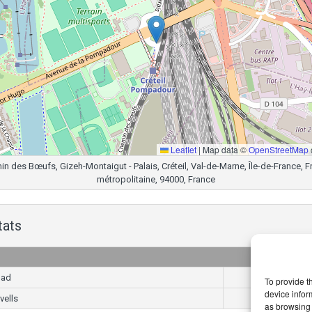
Leaflet
|
Map data ©
OpenStreetMap
n des Bœufs, Gizeh-Montaigut - Palais, Créteil, Val-de-Marne, Île-de-France, 
métropolitaine, 94000, France
tats
Goals
uad
3
To provide t
device infor
vells
2
as browsing 