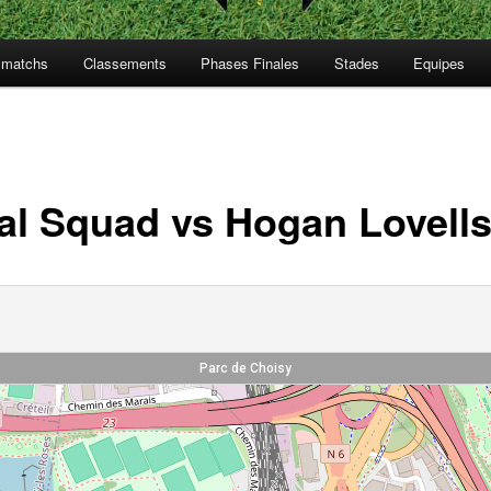
s matchs
Classements
Phases Finales
Stades
Equipes
al Squad vs Hogan Lovell
Parc de Choisy