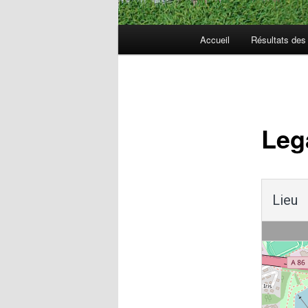
Menu
Accueil
Résultats de
principal
Navigation
des
articles
Leg
Lieu