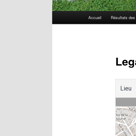
Menu
Accueil
Résultats de
principal
Navigation
des
articles
Leg
Lieu