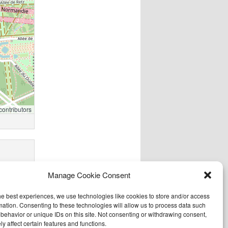
contributors
Manage Cookie Consent
he best experiences, we use technologies like cookies to store and/or access
mation. Consenting to these technologies will allow us to process data such
behavior or unique IDs on this site. Not consenting or withdrawing consent,
y affect certain features and functions.