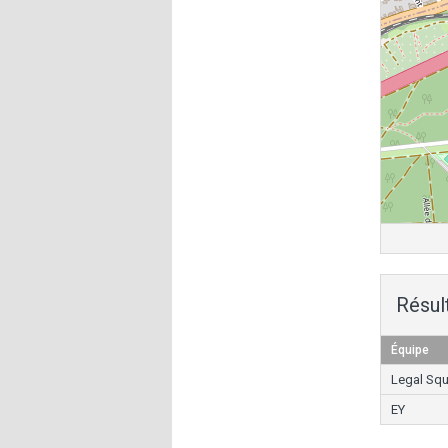
Résul
Équipe
Legal Sq
EY