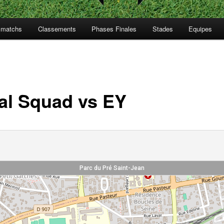
s matchs
Classements
Phases Finales
Stades
Equipes
al Squad vs EY
Parc du Pré Saint-Jean