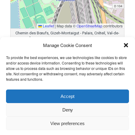
Leaflet
|
Map data ©
OpenStreetMap
contributors
Chemin des Bœufs, Gizeh-Montaigut - Palais, Créteil, Val-de-
Marne, Île-de-France, France métropolitaine, 94000, France
Manage Cookie Consent
To provide the best experiences, we use technologies like cookies to store
Résultats
and/or access device information. Consenting to these technologies will
allow us to process data such as browsing behavior or unique IDs on this
Équipe
Goals
site. Not consenting or withdrawing consent, may adversely affect certain
features and functions.
HEDAC
1
EFB
5
Accept
Ce contenu a été publié par
Guillaume PETIT
. Mettez-le en favori
avec son
permalien
.
Deny
View preferences
Politique de confidentialité