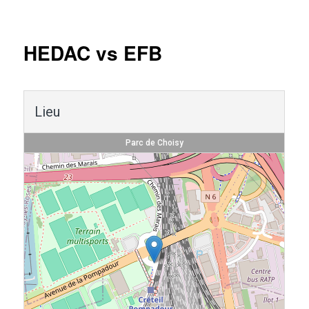
Navigation
des
articles
HEDAC vs EFB
Lieu
Parc de Choisy