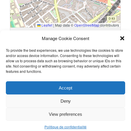
Leaflet
|
Map data ©
OpenStreetMap
contributors
13 Rue du Général Guillaumat, 75015 Paris, France
Manage Cookie Consent
To provide the best experiences, we use technologies like cookies to store
Résultats
and/or access device information. Consenting to these technologies will
allow us to process data such as browsing behavior or unique IDs on this
Équipe
Goals
site. Not consenting or withdrawing consent, may adversely affect certain
features and functions.
Fidal
1
WGM
1
Accept
Ce contenu a été publié par
Admin
. Mettez-le en favori avec son
permalien
.
Deny
View preferences
Politique de confidentialité
Politique de confidentialité