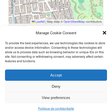
Leaflet
|
Map data ©
OpenStreetMap
contributors
17 Rue Édouard Jenner, 94500 Champigny-sur-Marne, France
Manage Cookie Consent
To provide the best experiences, we use technologies like cookies to store
Résultats
and/or access device information. Consenting to these technologies will
allow us to process data such as browsing behavior or unique IDs on this
Équipe
Goals
site. Not consenting or withdrawing consent, may adversely affect certain
features and functions.
Deloitte
3
WGM
0
Accept
Ce contenu a été publié par
Guillaume PETIT
. Mettez-le en favori
avec son
permalien
.
Deny
View preferences
Politique de confidentialité
Politique de confidentialité