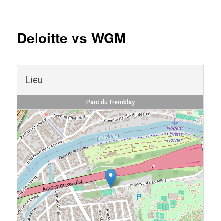
Navigation
des
articles
Deloitte vs WGM
Lieu
Parc du Tremblay