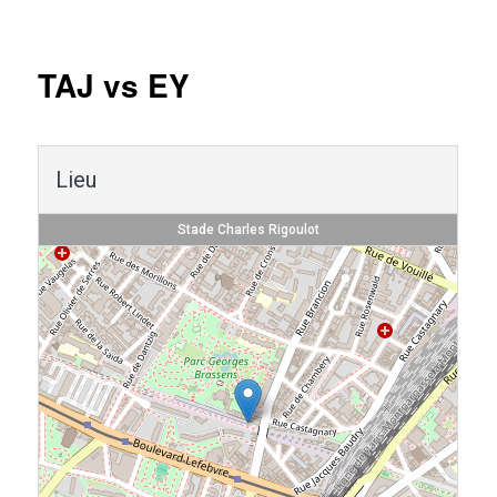
Navigation
des
articles
TAJ vs EY
Lieu
Stade Charles Rigoulot