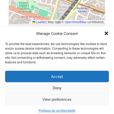
Leaflet
|
Map data ©
OpenStreetMap
contributors
18 Avenue de la Porte Brancion, 75015 Paris, France
Manage Cookie Consent
To provide the best experiences, we use technologies like cookies to store
Résultats
and/or access device information. Consenting to these technologies will
allow us to process data such as browsing behavior or unique IDs on this
Équipe
Goals
site. Not consenting or withdrawing consent, may adversely affect certain
features and functions.
Deloitte
4
EY
0
Accept
Ce contenu a été publié par
Admin
. Mettez-le en favori avec son
permalien
.
Deny
View preferences
Politique de confidentialité
Politique de confidentialité