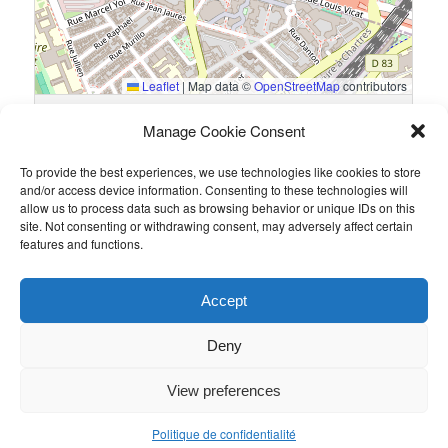
Leaflet
|
Map data ©
OpenStreetMap
contributors
13 Rue du Général Guillaumat, 75015 Paris, France
Manage Cookie Consent
To provide the best experiences, we use technologies like cookies to store
Résultats
and/or access device information. Consenting to these technologies will
allow us to process data such as browsing behavior or unique IDs on this
Équipe
Goals
site. Not consenting or withdrawing consent, may adversely affect certain
features and functions.
Deloitte
2
Taylor Wessing
0
Accept
Ce contenu a été publié par
Admin
. Mettez-le en favori avec son
permalien
.
Deny
View preferences
Politique de confidentialité
Politique de confidentialité