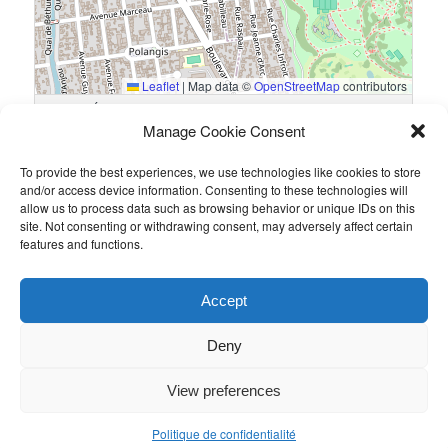
Leaflet
|
Map data ©
OpenStreetMap
contributors
17 Rue Édouard Jenner, 94500 Champigny-sur-Marne, France
Manage Cookie Consent
To provide the best experiences, we use technologies like cookies to store
Résultats
and/or access device information. Consenting to these technologies will
allow us to process data such as browsing behavior or unique IDs on this
Équipe
Goals
site. Not consenting or withdrawing consent, may adversely affect certain
features and functions.
Fidal
7
WGM
1
Accept
Ce contenu a été publié par
Admin
. Mettez-le en favori avec son
permalien
.
Deny
View preferences
Politique de confidentialité
Politique de confidentialité