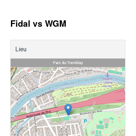
Navigation
des
articles
Fidal vs WGM
Lieu
Parc du Tremblay